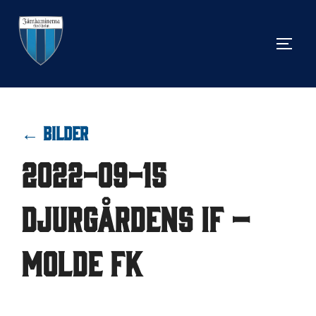
Hoppa
till
SLÅ 
innehåll
← BILDER
2022-09-15
Djurgårdens IF –
Molde FK