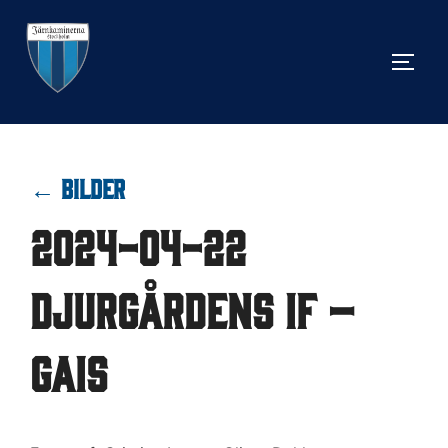
Hoppa
till
SLÅ 
innehåll
← BILDER
2024-04-22
Djurgårdens IF –
GAIS