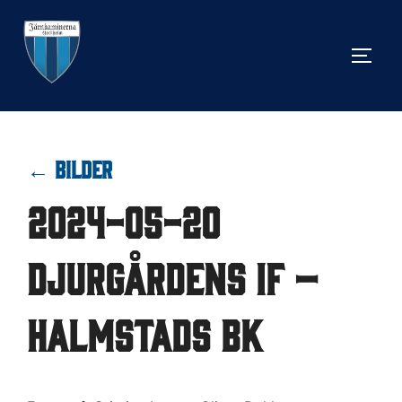
Hoppa
till
SLÅ 
innehåll
← BILDER
2024-05-20
Djurgårdens IF –
Halmstads BK