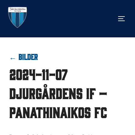
Hoppa
till
SLÅ 
innehåll
← BILDER
2024-11-07
Djurgårdens IF –
Panathinaikos FC