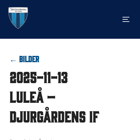
Hoppa
till
SLÅ 
innehåll
← BILDER
2025-11-13
Luleå –
Djurgårdens IF