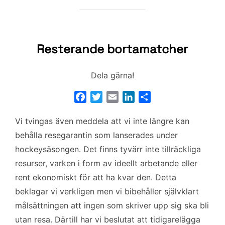
Resterande bortamatcher
Dela gärna!
F
T
E
L
D
a
w
m
i
e
Vi tvingas även meddela att vi inte längre kan
c
i
a
n
l
e
t
i
k
a
behålla resegarantin som lanserades under
b
t
l
e
hockeysäsongen. Det finns tyvärr inte tillräckliga
o
e
d
resurser, varken i form av ideellt arbetande eller
o
r
I
rent ekonomiskt för att ha kvar den. Detta
k
n
beklagar vi verkligen men vi bibehåller självklart
målsättningen att ingen som skriver upp sig ska bli
utan resa. Därtill har vi beslutat att tidigarelägga