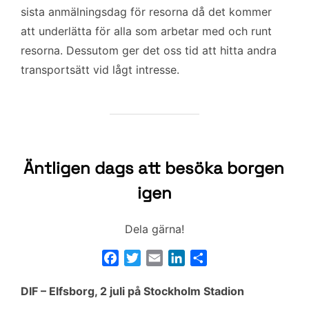
sista anmälningsdag för resorna då det kommer
att underlätta för alla som arbetar med och runt
resorna. Dessutom ger det oss tid att hitta andra
transportsätt vid lågt intresse.
Äntligen dags att besöka borgen
igen
Dela gärna!
F
T
E
L
D
a
w
m
i
e
DIF – Elfsborg, 2 juli på Stockholm Stadion
c
i
a
n
l
e
t
i
k
a