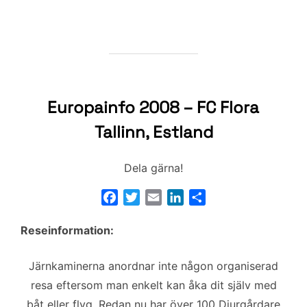
Europainfo 2008 – FC Flora
Tallinn, Estland
Dela gärna!
F
T
E
L
D
a
w
m
i
e
Reseinformation:
c
i
a
n
l
e
t
i
k
a
b
t
l
e
Järnkaminerna anordnar inte någon organiserad
o
e
d
resa eftersom man enkelt kan åka dit själv med
o
r
I
båt eller flyg. Redan nu har över 100 Djurgårdare