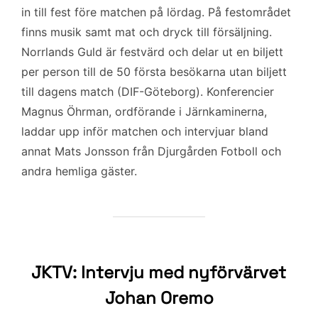
e
t
i
k
a
in till fest före matchen på lördag. På festområdet
b
t
l
e
finns musik samt mat och dryck till försäljning.
o
e
d
Norrlands Guld är festvärd och delar ut en biljett
o
r
I
per person till de 50 första besökarna utan biljett
k
n
till dagens match (DIF-Göteborg). Konferencier
Magnus Öhrman, ordförande i Järnkaminerna,
laddar upp inför matchen och intervjuar bland
annat Mats Jonsson från Djurgården Fotboll och
andra hemliga gäster.
JKTV: Intervju med nyförvärvet
Johan Oremo