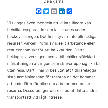
Dela gärna!
F
T
E
L
D
a
w
m
i
e
Vi tvingas även meddela att vi inte längre kan
c
i
a
n
l
e
t
i
k
a
behålla resegarantin som lanserades under
b
t
l
e
hockeysäsongen. Det finns tyvärr inte tillräckliga
o
e
d
resurser, varken i form av ideellt arbetande eller
o
r
I
rent ekonomiskt för att ha kvar den. Detta
k
n
beklagar vi verkligen men vi bibehåller självklart
målsättningen att ingen som skriver upp sig ska bli
utan resa. Därtill har vi beslutat att tidigarelägga
sista anmälningsdag för resorna då det kommer
att underlätta för alla som arbetar med och runt
resorna. Dessutom ger det oss tid att hitta andra
transportsätt vid lågt intresse.