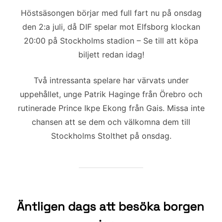
b
t
l
e
Höstsäsongen börjar med full fart nu på onsdag
o
e
d
den 2:a juli, då DIF spelar mot Elfsborg klockan
o
r
I
20:00 på Stockholms stadion – Se till att köpa
k
n
biljett redan idag!
Två intressanta spelare har värvats under
uppehållet, unge Patrik Haginge från Örebro och
rutinerade Prince Ikpe Ekong från Gais. Missa inte
chansen att se dem och välkomna dem till
Stockholms Stolthet på onsdag.
Äntligen dags att besöka borgen