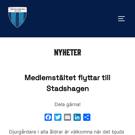
Hoppa
till
SLÅ 
innehåll
Nyheter
Medlemstältet flyttar till
Stadshagen
Dela gärna!
F
T
E
L
D
a
w
m
i
e
Djurgårdare i alla åldrar är välkomna när det bjuds
c
i
a
n
l