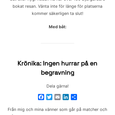
k
n
bokat resan. Vänta inte för länge för platserna
kommer säkerligen ta slut!
Med båt:
Krönika: Ingen hurrar på en
begravning
Dela gärna!
F
T
E
L
D
a
w
m
i
e
Från mig och mina vänner som går på matcher och
c
i
a
n
l