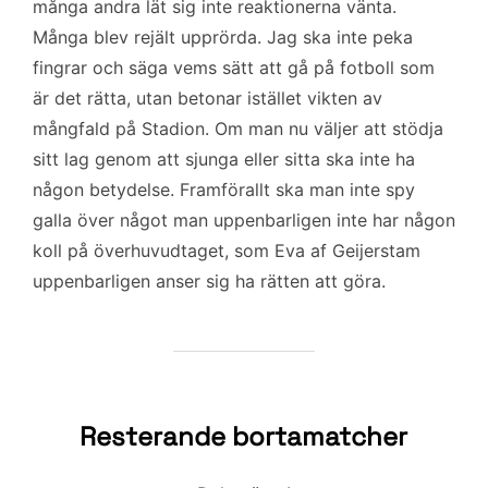
e
t
i
k
a
många andra lät sig inte reaktionerna vänta.
b
t
l
e
Många blev rejält upprörda. Jag ska inte peka
o
e
d
fingrar och säga vems sätt att gå på fotboll som
o
r
I
är det rätta, utan betonar istället vikten av
k
n
mångfald på Stadion. Om man nu väljer att stödja
sitt lag genom att sjunga eller sitta ska inte ha
någon betydelse. Framförallt ska man inte spy
galla över något man uppenbarligen inte har någon
koll på överhuvudtaget, som Eva af Geijerstam
uppenbarligen anser sig ha rätten att göra.
Resterande bortamatcher