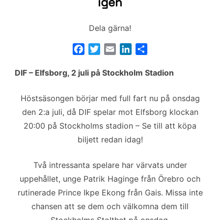
igen
Dela gärna!
F
T
E
L
D
a
w
m
i
e
DIF – Elfsborg, 2 juli på Stockholm Stadion
c
i
a
n
l
e
t
i
k
a
b
t
l
e
Höstsäsongen börjar med full fart nu på onsdag
o
e
d
den 2:a juli, då DIF spelar mot Elfsborg klockan
o
r
I
20:00 på Stockholms stadion – Se till att köpa
k
n
biljett redan idag!
Två intressanta spelare har värvats under
uppehållet, unge Patrik Haginge från Örebro och
rutinerade Prince Ikpe Ekong från Gais. Missa inte
chansen att se dem och välkomna dem till