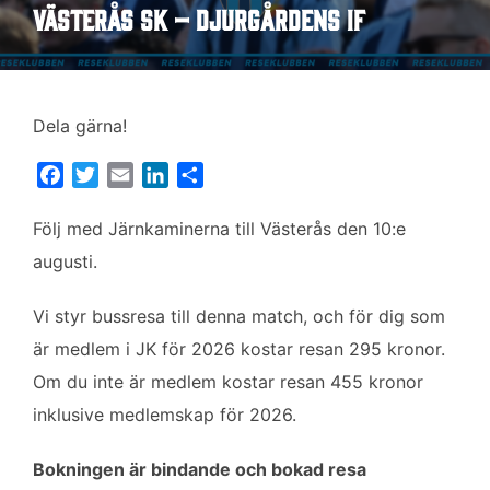
Västerås SK – Djurgårdens IF
Dela gärna!
F
T
E
L
D
a
w
m
i
e
c
i
a
n
l
Följ med Järnkaminerna till Västerås den 10:e
e
t
i
k
a
augusti.
b
t
l
e
o
e
d
Vi styr bussresa till denna match, och för dig som
o
r
I
är medlem i JK för 2026 kostar resan 295 kronor.
k
n
Om du inte är medlem kostar resan 455 kronor
inklusive medlemskap för 2026.
Bokningen är bindande och bokad resa