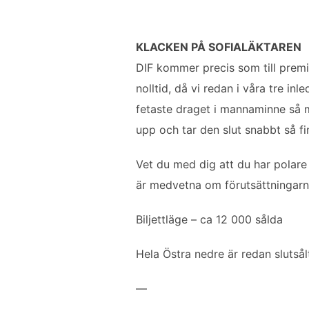
KLACKEN PÅ SOFIALÄKTAREN
DIF kommer precis som till premiä
nolltid, då vi redan i våra tre in
fetaste draget i mannaminne så m
upp och tar den slut snabbt så fin
Vet du med dig att du har polare 
är medvetna om förutsättningarna.
Biljettläge – ca 12 000 sålda
Hela Östra nedre är redan slutsålt
—