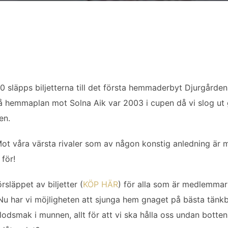
 släpps biljetterna till det första hemmaderbyt Djurgårdens
å hemmaplan mot Solna Aik var 2003 i cupen då vi slog ut 
en.
Mot våra värsta rivaler som av någon konstig anledning är m
för!
rsläppet av biljetter (
KÖP HÄR
) för alla som är medlemmar 
Nu har vi möjligheten att sjunga hem gnaget på bästa tänkb
lodsmak i munnen, allt för att vi ska hålla oss undan botte