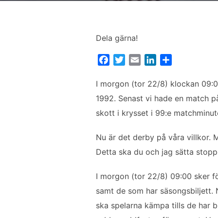
Dela gärna!
F
T
E
L
D
a
w
m
i
e
c
i
a
n
l
I morgon (tor 22/8) klockan 09:00
e
t
i
k
a
1992. Senast vi hade en match p
b
t
l
e
skott i krysset i 99:e matchminut
o
e
d
o
r
I
Nu är det derby på våra villkor. 
k
n
Detta ska du och jag sätta stopp 
I morgon (tor 22/8) 09:00 sker fö
samt de som har säsongsbiljett. 
ska spelarna kämpa tills de har b