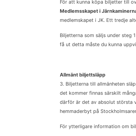
För att kunna köpa biljetter till
Medlemsskapet i Järnkaminerna gä
medlemskapet i JK. Ett tredje alt
Biljetterna som säljs under steg
få ut detta måste du kunna uppvis
Allmänt biljettsläpp
3. Biljetterna till allmänheten slä
det kommer finnas särskilt många 
därför är det av absolut största v
hemmaderbyt på Stockholmsare
För ytterligare information om bi