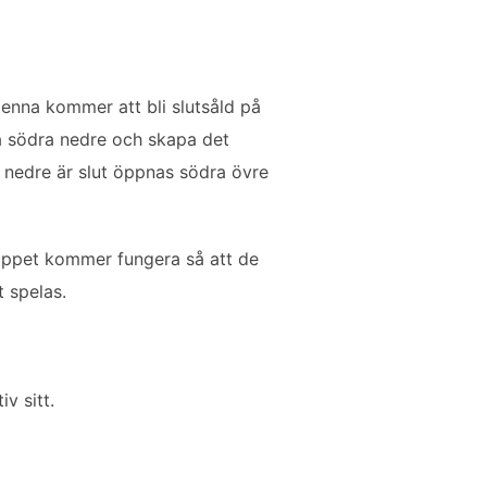
 Denna kommer att bli slutsåld på
 på södra nedre och skapa det
 nedre är slut öppnas södra övre
släppet kommer fungera så att de
t spelas.
v sitt.