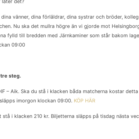
 låter det?
ill dina vänner, dina förläldrar, dina systrar och bröder, kolle
tchen. Nu ska det mullra högre än vi gjorde mot Helsingbo
 fylld till bredden med Järnkaminer som står bakom laget. S
ockan 09:00
 tre steg.
 DIF – Aik. Ska du stå i klacken båda matcherna kostar dett
ta släpps imorgon klockan 09:00.
KÖP HÄR
att stå i klacken 210 kr. Biljetterna släpps på tisdag nästa ve