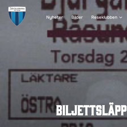
Hoppa
till
Nyheter
Bilder
Reseklubben
innehåll
Biljettsläpp