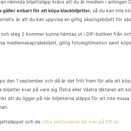
 ovan nämnda biljettsläpp krävs att du är medlem i antingen D
ller enbart för att köpa klackbiljetter,
så du kan inte kö
ernativ är att du kan uppvisa en giltig säsongsbiljett för s
 1 och steg 2 kommer kunna hämtas ut i DIF-butiken från oc
a medlemskap/säsbiljett, giltig fotolegitimation samt köpek
pps den 1 september och då är det fritt fram för alla att köpa 
biljetter kvar på vare sig Östra eller Västra läktaren att k
ikt att du ligger på när biljetterna släpps för att inte missa
nan.
ljettsläppet och de
olika sektionerna läs mer på DIF.se