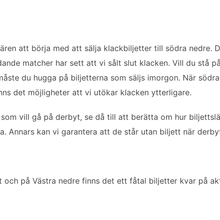
ren att börja med att sälja klackbiljetter till södra nedre.
ledande matcher har sett att vi sålt slut klacken. Vill du stå
åste du hugga på biljetterna som säljs imorgon. När södra
ns det möjligheter att vi utökar klacken ytterligare.
som vill gå på derbyt, se då till att berätta om hur biljett
 Annars kan vi garantera att de står utan biljett när derby
 och på Västra nedre finns det ett fåtal biljetter kvar på akti