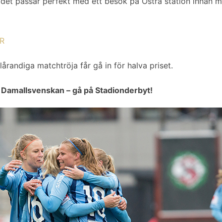
det passar perfekt med ett besök på Östra station innan m
ÄR
lårandiga matchtröja får gå in för halva priset.
av Damallsvenskan – gå på Stadionderbyt!