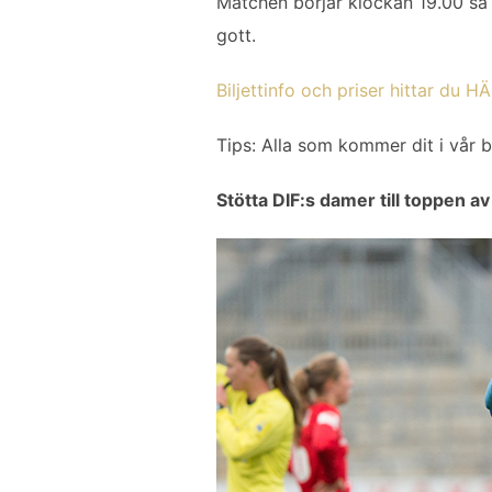
Matchen börjar klockan 19.00 så 
o
e
d
gott.
o
r
I
k
n
Biljettinfo och priser hittar du H
Tips: Alla som kommer dit i vår b
Stötta DIF:s damer till toppen 