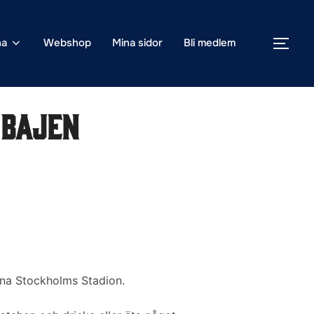
na
Webshop
Mina sidor
Bli medlem
SLÅ
 Bajen
ina Stockholms Stadion.