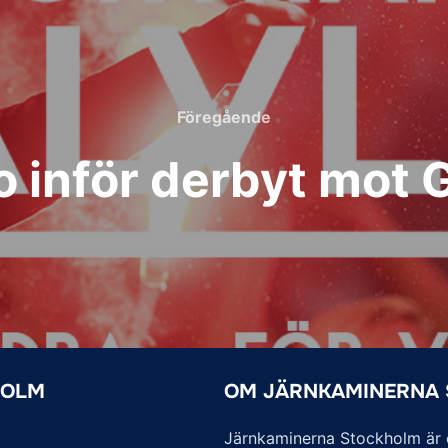
Föregående
Föregående
fo inför derbyt mot
HOLM
OM JÄRNKAMINERNA
Järnkaminerna Stockholm är of