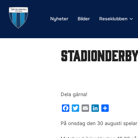
Hoppa
till
Nyheter
Bilder
Reseklubben
innehåll
Stadionderby
Dela gärna!
F
T
E
L
D
a
w
m
i
e
c
i
a
n
l
På onsdag den 30 augusti spelar
e
t
i
k
a
b
t
l
e