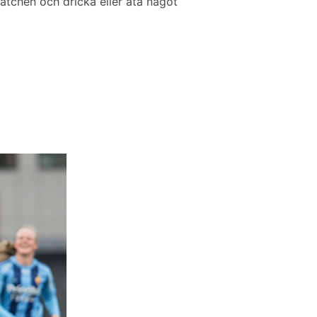
atchen och dricka eller äta något