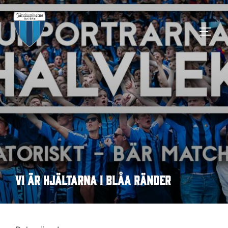
Hoppa
till
SLÅ 
innehåll
Vi är hjältarna i blåa ränder