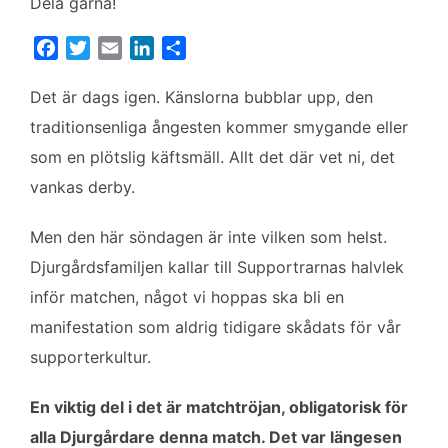
Dela gärna!
F
T
E
L
D
a
w
m
i
e
c
i
a
n
l
Det är dags igen. Känslorna bubblar upp, den
e
t
i
k
a
traditionsenliga ångesten kommer smygande eller
b
t
l
e
som en plötslig käftsmäll. Allt det där vet ni, det
o
e
d
vankas derby.
o
r
I
k
n
Men den här söndagen är inte vilken som helst.
Djurgårdsfamiljen kallar till Supportrarnas halvlek
inför matchen, något vi hoppas ska bli en
manifestation som aldrig tidigare skådats för vår
supporterkultur.
En viktig del i det är matchtröjan, obligatorisk för
alla Djurgårdare denna match. Det var längesen