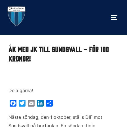
Hoppa
till
SLÅ 
innehåll
Åk med JK till Sundsvall – för 100
kronor!
Dela gärna!
F
T
E
L
D
a
w
m
i
e
c
i
a
n
l
Nästa söndag, den 1 oktober, ställs DIF mot
e
t
i
k
a
Sundsvall på bortaplan. En söndag, tidig