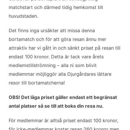
b
t
l
e
matchstart och därmed tidig hemkomst till
o
e
d
huvudstaden.
o
r
I
k
n
Det finns inga ursäkter att missa denna
bortamatch och för att göra resan ännu mer
attraktiv har vi gått in och sänkt priset på resan till
endast 100 kronor. Detta är tack vare årets
medlemstillströmning – alla ni som blivit
medlemmar möjliggör alla Djurgårdares lättare
resor till bortamatcherna!
OBS! Det låga priset gäller endast ett begränsat
antal platser så se till att boka din resa nu.
För medlemmar är alltså priset endast 100 kronor,
för icke-medlemmar kostar resan 260 kronor men