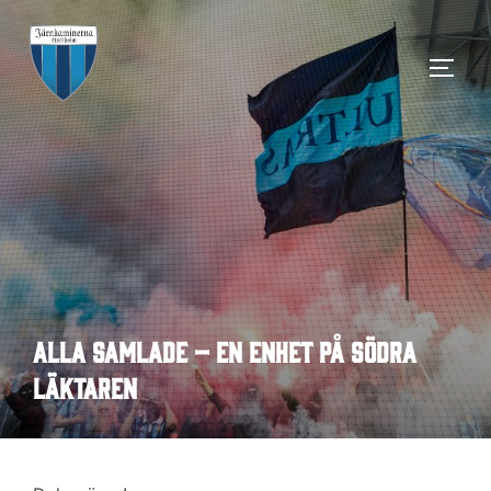
Hoppa
till
SLÅ 
innehåll
Alla samlade – en enhet på södra
läktaren