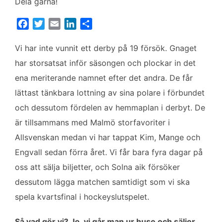
Dela gärna!
F
T
E
L
D
a
w
m
i
e
c
i
a
n
l
Vi har inte vunnit ett derby på 19 försök. Gnaget
e
t
i
k
a
har storsatsat inför säsongen och plockar in det
b
t
l
e
ena meriterande namnet efter det andra. De får
o
e
d
lättast tänkbara lottning av sina polare i förbundet
o
r
I
k
n
och dessutom fördelen av hemmaplan i derbyt. De
är tillsammans med Malmö storfavoriter i
Allsvenskan medan vi har tappat Kim, Mange och
Engvall sedan förra året. Vi får bara fyra dagar på
oss att sälja biljetter, och Solna aik försöker
dessutom lägga matchen samtidigt som vi ska
spela kvartsfinal i hockeyslutspelet.
Så vad gör vi? Jo, vi går man ur huse och säljer