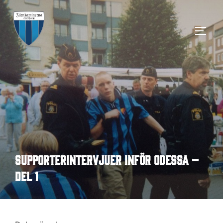
Hoppa
till
SLÅ 
innehåll
Supporterintervjuer inför Odessa –
del 1