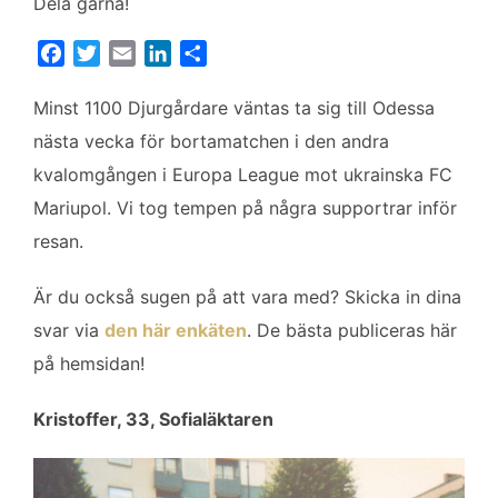
Dela gärna!
F
T
E
L
D
a
w
m
i
e
c
i
a
n
l
Minst 1100 Djurgårdare väntas ta sig till Odessa
e
t
i
k
a
nästa vecka för bortamatchen i den andra
b
t
l
e
kvalomgången i Europa League mot ukrainska FC
o
e
d
Mariupol. Vi tog tempen på några supportrar inför
o
r
I
k
n
resan.
Är du också sugen på att vara med? Skicka in dina
svar via
den här enkäten
. De bästa publiceras här
på hemsidan!
Kristoffer, 33, Sofialäktaren