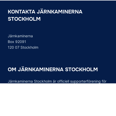
KONTAKTA JÄRNKAMINERNA
STOCKHOLM
Järnkaminerna
Box 92091
120 07 Stockholm
OM JÄRNKAMINERNA STOCKHOLM
Järnkaminerna Stockholm är officiell supporterförening för
Djurgårdens IF. Vår supporterförening är den aktiva
ståplatspublikens röst i organiserad form och vi för talan å
tusentals Djurgårdares vägnar.