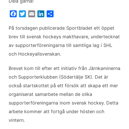
Dela gärna!
F
T
E
L
D
a
w
m
i
e
c
i
a
n
l
På torsdagen publicerade Sportbladet ett öppet
e
t
i
k
a
brev till svensk hockeys makthavare, undertecknat
b
t
l
e
av supporterföreningarna till samtliga lag i SHL
o
e
d
och Hockeyallsvenskan.
o
r
I
k
n
Brevet kom till efter ett initiativ från Järnkaminerna
och Supporterklubben (Södertälje SK). Det är
också startskottet på ett försök att skapa ett mer
organiserat samarbete mellan de olika
supporterföreningarna inom svensk hockey. Detta
arbete kommer att fortgå under hösten och
vintern.