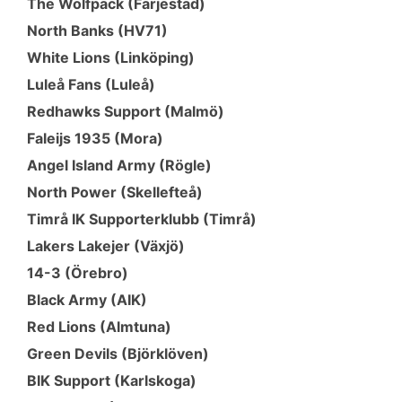
The Wolfpack (Färjestad)
North Banks (HV71)
White Lions (Linköping)
Luleå Fans (Luleå)
Redhawks Support (Malmö)
Faleijs 1935 (Mora)
Angel Island Army (Rögle)
North Power (Skellefteå)
Timrå IK Supporterklubb (Timrå)
Lakers Lakejer (Växjö)
14-3 (Örebro)
Black Army (AIK)
Red Lions (Almtuna)
Green Devils (Björklöven)
BIK Support (Karlskoga)