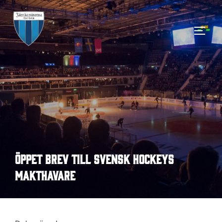
Hoppa
till
SLÅ 
innehåll
Öppet brev till svensk hockeys
makthavare