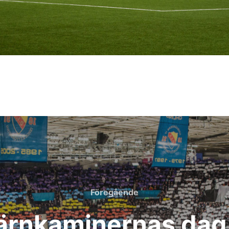
Föregående
Föregående
Järnkaminernas dag 