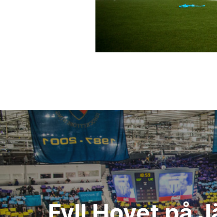
Inläggsnavigering
Fyll Hovet på 