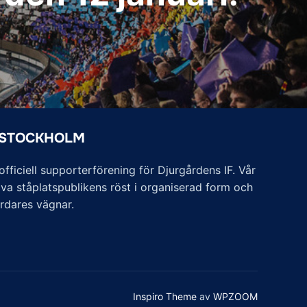
 STOCKHOLM
ficiell supporterförening för Djurgårdens IF. Vår
va ståplatspublikens röst i organiserad form och
årdares vägnar.
Inspiro Theme
av
WPZOOM