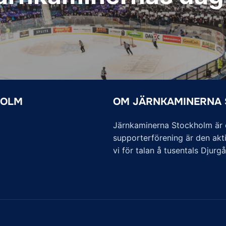
HOLM
OM JÄRNKAMINERNA
Järnkaminerna Stockholm är of
supporterförening är den akti
vi för talan å tusentals Djurg