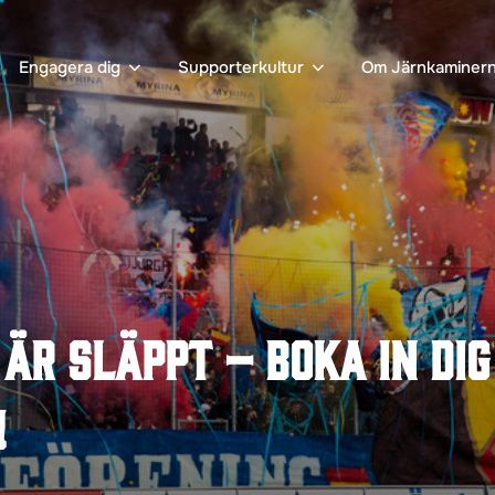
Engagera dig
Supporterkultur
Om Järnkaminer
är släppt – boka in dig
!