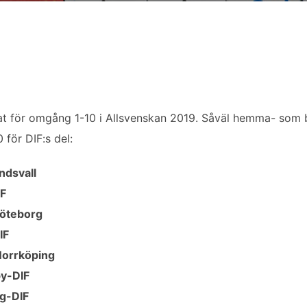
t för omgång 1-10 i Allsvenskan 2019. Såväl hemma- som b
för DIF:s del:
ndsvall
IF
Göteborg
IF
Norrköping
y-DIF
g-DIF