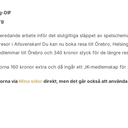
g-DIF
rg
beredande arbete inför det slutgiltiga släppet av spelschem
resor i Allsvenskan! Du kan nu boka resa till Örebro, Helsi
medlemmar till Örebro och 340 kronor styck för de längre re
orna 160 kronor extra och då ingår ett JK-medlemskap för 
sorna via
Mina sidor
direkt, men det går också att använda 