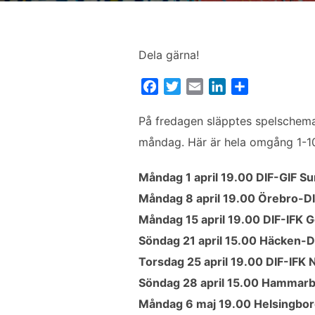
Dela gärna!
F
T
E
L
D
a
w
m
i
e
c
i
a
n
l
På fredagen släpptes spelschema
e
t
i
k
a
måndag. Här är hela omgång 1-10 
b
t
l
e
o
e
d
Måndag 1 april 19.00 DIF-GIF Su
o
r
I
Måndag 8 april 19.00 Örebro-D
k
n
Måndag 15 april 19.00 DIF-IFK 
Söndag 21 april 15.00 Häcken-D
Torsdag 25 april 19.00 DIF-IFK 
Söndag 28 april 15.00 Hammarb
Måndag 6 maj 19.00 Helsingbor