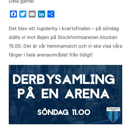
Dela gärna!
F
T
E
L
D
a
w
m
i
e
c
i
a
n
l
Det blev ett cupderby i kvartsfinalen – på söndag
e
t
i
k
a
ställs vi mot Bajen på Stockholmsarenan klockan
b
t
l
e
15.00. Det är vår hemmamatch och vi ska visa våra
o
e
d
färger i hela arenaområdet från tidigt!
o
r
I
k
n