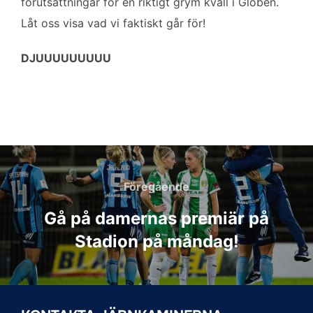
förutsättningar för en riktigt grym kväll i Globen.
Låt oss visa vad vi faktiskt går för!
DJUUUUUUUUU
Inläggsnavigering
Föregående
Föregående
Gå på damernas premiär på
Stadion på måndag!