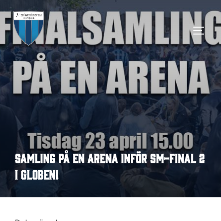
Hoppa
till
SLÅ 
innehåll
Samling på En Arena inför SM-final 2
i Globen!