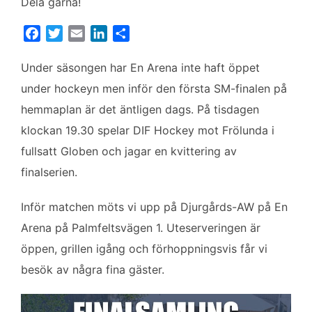
Dela gärna!
F
T
E
L
D
a
w
m
i
e
c
i
a
n
l
Under säsongen har En Arena inte haft öppet
e
t
i
k
a
under hockeyn men inför den första SM-finalen på
b
t
l
e
hemmaplan är det äntligen dags. På tisdagen
o
e
d
klockan 19.30 spelar DIF Hockey mot Frölunda i
o
r
I
k
n
fullsatt Globen och jagar en kvittering av
finalserien.
Inför matchen möts vi upp på Djurgårds-AW på En
Arena på Palmfeltsvägen 1. Uteserveringen är
öppen, grillen igång och förhoppningsvis får vi
besök av några fina gäster.