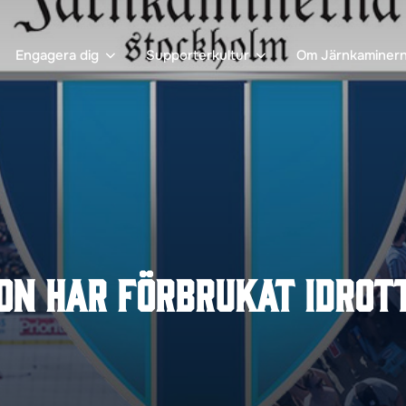
Engagera dig
Supporterkultur
Om Järnkaminer
on har förbrukat idrot