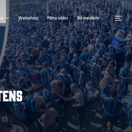
na
Webshop
Mina sidor
Bli medlem
SLÅ
tens