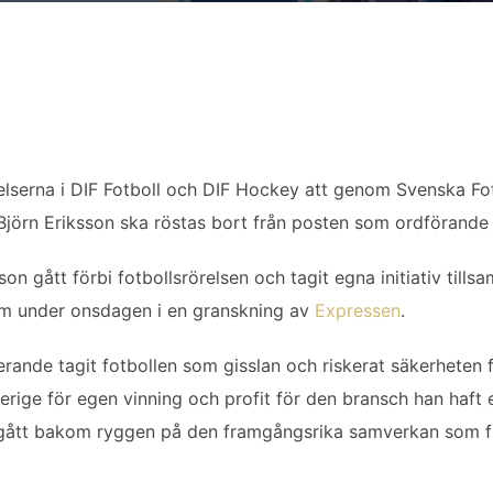
lserna i DIF Fotboll och DIF Hockey att genom Svenska Fo
Björn Eriksson ska röstas bort från posten som ordförande 
ksson gått förbi fotbollsrörelsen och tagit egna initiativ t
 om under onsdagen i en granskning av
Expressen
.
erande tagit fotbollen som gisslan och riskerat säkerheten 
erige för egen vinning och profit för den bransch han haft 
m gått bakom ryggen på den framgångsrika samverkan som fu