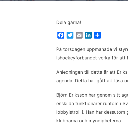
Dela gärna!
F
T
E
L
D
a
w
m
i
e
c
i
a
n
l
På torsdagen uppmanade vi styre
e
t
i
k
a
Ishockeyförbundet verka för att 
b
t
l
e
o
e
d
Anledningen till detta är att Eri
o
r
I
agenda. Detta har gått att läsa
k
n
Björn Eriksson har genom sitt ag
enskilda funktionärer runtom i Sv
lobbyistroll i. Han har dessuto
klubbarna och myndigheterna.