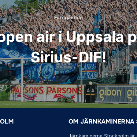
Föregående
Föregående
pen air i Uppsala p
Sirius-DIF!
HOLM
OM JÄRNKAMINERNA
Järnkaminerna Stockholm är of