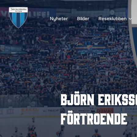
Hoppa
till
Nyheter
Bilder
Reseklubben
innehåll
Björn Erikss
förtroende