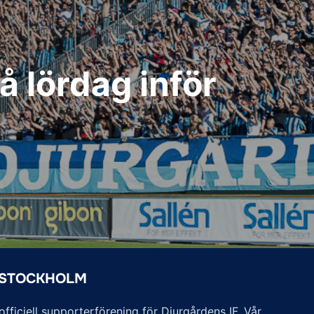
å lördag inför
 STOCKHOLM
ficiell supporterförening för Djurgårdens IF. Vår