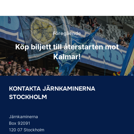
Inläggsnavigering
Föregående
Föregående
Köp biljett till återstarten mot
Kalmar!
KONTAKTA JÄRNKAMINERNA
STOCKHOLM
Järnkaminerna
Box 92091
120 07 Stockholm