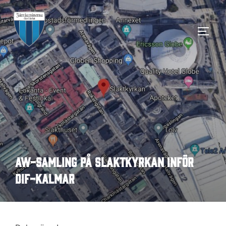
Hoppa
till
SLÅ 
innehåll
AW-Samling på Slaktkyrkan inför
DIF-Kalmar