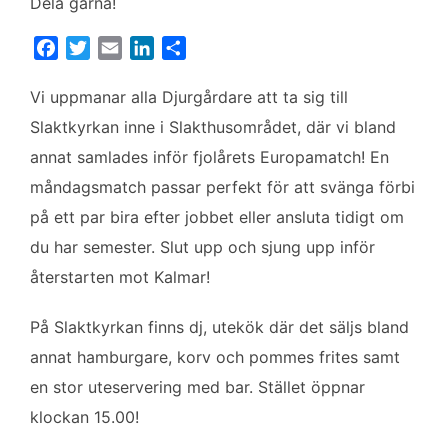
Dela gärna!
F
T
E
L
D
a
w
m
i
e
c
i
a
n
l
Vi uppmanar alla Djurgårdare att ta sig till
e
t
i
k
a
Slaktkyrkan inne i Slakthusområdet, där vi bland
b
t
l
e
annat samlades inför fjolårets Europamatch! En
o
e
d
måndagsmatch passar perfekt för att svänga förbi
o
r
I
k
n
på ett par bira efter jobbet eller ansluta tidigt om
du har semester. Slut upp och sjung upp inför
återstarten mot Kalmar!
På Slaktkyrkan finns dj, utekök där det säljs bland
annat hamburgare, korv och pommes frites samt
en stor uteservering med bar. Stället öppnar
klockan 15.00!