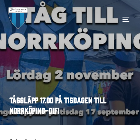
Hoppa
till
SLÅ 
innehåll
Tågsläpp 17.00 på tisdagen till
Norrköping-DIF!