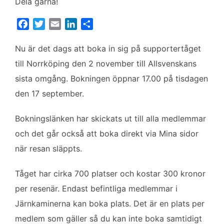
Dela gärna!
F
T
E
L
D
a
w
m
i
e
c
i
a
n
l
Nu är det dags att boka in sig på supportertåget
e
t
i
k
a
till Norrköping den 2 november till Allsvenskans
b
t
l
e
sista omgång. Bokningen öppnar 17.00 på tisdagen
o
e
d
den 17 september.
o
r
I
k
n
Bokningslänken har skickats ut till alla medlemmar
och det går också att boka direkt via Mina sidor
när resan släppts.
Tåget har cirka 700 platser och kostar 300 kronor
per resenär. Endast befintliga medlemmar i
Järnkaminerna kan boka plats. Det är en plats per
medlem som gäller så du kan inte boka samtidigt