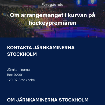
Föregående
Föregående
Om arrangemanget i kurvan på
hockeypremiären
KONTAKTA JÄRNKAMINERNA
STOCKHOLM
Järnkaminerna
Box 92091
120 07 Stockholm
OM JÄRNKAMINERNA STOCKHOLM