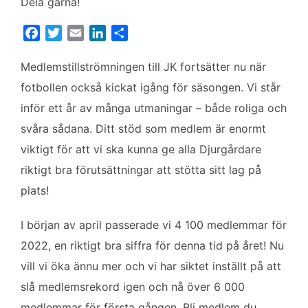
Dela gärna!
F
T
E
L
D
a
w
m
i
e
c
i
a
n
l
Medlemstillströmningen till JK fortsätter nu när
e
t
i
k
a
fotbollen också kickat igång för säsongen. Vi står
b
t
l
e
inför ett år av många utmaningar – både roliga och
o
e
d
svåra sådana. Ditt stöd som medlem är enormt
o
r
I
k
n
viktigt för att vi ska kunna ge alla Djurgårdare
riktigt bra förutsättningar att stötta sitt lag på
plats!
I början av april passerade vi 4 100 medlemmar för
2022, en riktigt bra siffra för denna tid på året! Nu
vill vi öka ännu mer och vi har siktet inställt på att
slå medlemsrekord igen och nå över 6 000
medlemmar för första gången. Bli medlem du