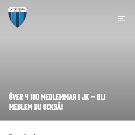
Hoppa
till
SLÅ 
innehåll
Över 4 100 medlemmar i JK – bli
medlem du också!