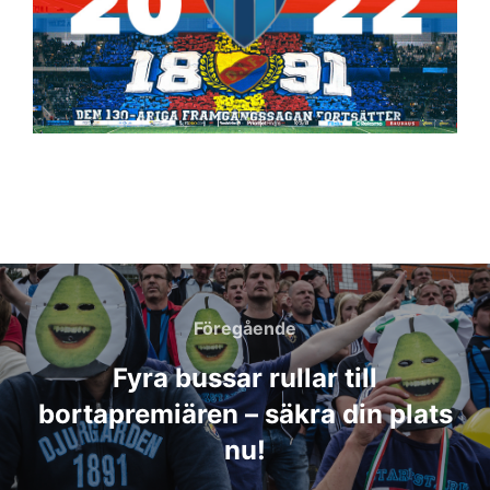
Inläggsnavigering
Föregående
Föregående
Fyra bussar rullar till
bortapremiären – säkra din plats
nu!