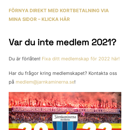
FÖRNYA DIREKT MED KORTBETALNING VIA
MINA SIDOR – KLICKA HÄR
Var du inte medlem 2021?
Du är förlåten!
Fixa ditt medlemskap för 2022 här!
Har du frågor kring medlemskapet? Kontakta oss
på
medlem@jarnkaminerna.se
!