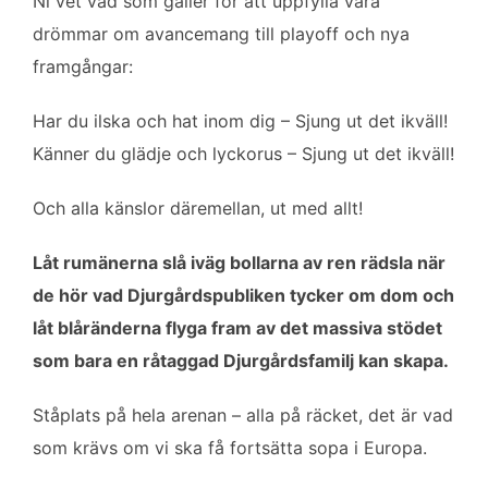
Ni vet vad som gäller för att uppfylla våra
drömmar om avancemang till playoff och nya
framgångar:
Har du ilska och hat inom dig – Sjung ut det ikväll!
Känner du glädje och lyckorus – Sjung ut det ikväll!
Och alla känslor däremellan, ut med allt!
Låt rumänerna slå iväg bollarna av ren rädsla när
de hör vad Djurgårdspubliken tycker om dom och
låt blåränderna flyga fram av det massiva stödet
som bara en råtaggad Djurgårdsfamilj kan skapa.
Ståplats på hela arenan – alla på räcket, det är vad
som krävs om vi ska få fortsätta sopa i Europa.