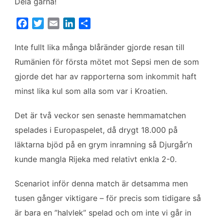
Dela gärna!
F
T
E
L
D
a
w
m
i
e
c
i
a
n
l
Inte fullt lika många blåränder gjorde resan till
e
t
i
k
a
Rumänien för första mötet mot Sepsi men de som
b
t
l
e
gjorde det har av rapporterna som inkommit haft
o
e
d
minst lika kul som alla som var i Kroatien.
o
r
I
k
n
Det är två veckor sen senaste hemmamatchen
spelades i Europaspelet, då drygt 18.000 på
läktarna bjöd på en grym inramning så Djurgår’n
kunde mangla Rijeka med relativt enkla 2-0.
Scenariot inför denna match är detsamma men
tusen gånger viktigare – för precis som tidigare så
är bara en ”halvlek” spelad och om inte vi går in