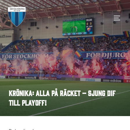
Hoppa
till
SLÅ 
innehåll
Krönika: Alla på räcket – sjung DIF
till playoff!