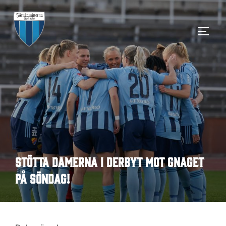
Hoppa
till
SLÅ 
innehåll
Stötta damerna i derbyt mot Gnaget
på söndag!