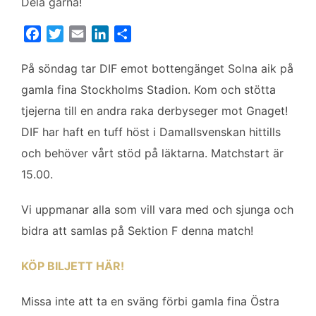
Dela gärna!
F
T
E
L
D
a
w
m
i
e
c
i
a
n
l
På söndag tar DIF emot bottengänget Solna aik på
e
t
i
k
a
gamla fina Stockholms Stadion. Kom och stötta
b
t
l
e
tjejerna till en andra raka derbyseger mot Gnaget!
o
e
d
DIF har haft en tuff höst i Damallsvenskan hittills
o
r
I
k
n
och behöver vårt stöd på läktarna. Matchstart är
15.00.
Vi uppmanar alla som vill vara med och sjunga och
bidra att samlas på Sektion F denna match!
KÖP BILJETT HÄR!
Missa inte att ta en sväng förbi gamla fina Östra