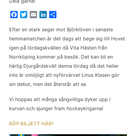
Dela gärna!
F
T
E
L
D
a
w
m
i
e
c
i
a
n
l
Efter en stark seger mot Björklöven i senaste
e
t
i
k
a
hemmamatchen är det dags att bege sig till Hovet
b
t
l
e
igen på lördagskvällen då Vita Hästen från
o
e
d
Norrköping kommer på besök. Det kan bli en
o
r
I
k
n
härlig Djurgårdskväll denna lördag då det heller
inte är omöjligt att nyförvärvet Linus Klasen gör
sin debut, men det återstår att se.
Vi hoppas att många sångvilliga dyker upp i
kurvan och sjunger fram hockeykrigarna!
KÖP BILJETT HÄR!