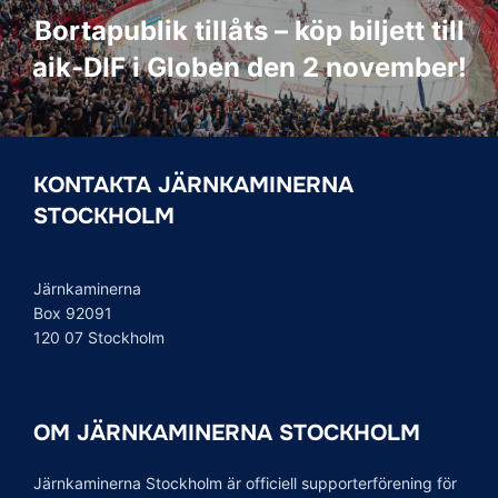
Bortapublik tillåts – köp biljett till
aik-DIF i Globen den 2 november!
KONTAKTA JÄRNKAMINERNA
STOCKHOLM
Järnkaminerna
Box 92091
120 07 Stockholm
OM JÄRNKAMINERNA STOCKHOLM
Järnkaminerna Stockholm är officiell supporterförening för