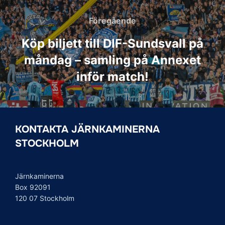
Inläggsnavigering
Föregående
Föregående
Köp biljett till DIF-Sundsvall på
måndag – samling på Annexet
inför match!
KONTAKTA JÄRNKAMINERNA
STOCKHOLM
Järnkaminerna
Box 92091
120 07 Stockholm