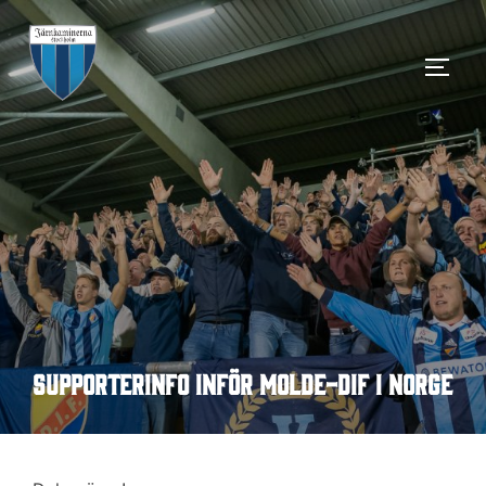
Hoppa
till
SLÅ 
innehåll
Supporterinfo inför Molde-DIF i Norge