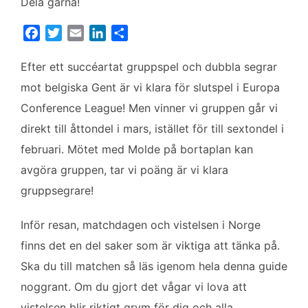
Dela gärna!
F
T
E
L
D
a
w
m
i
e
c
i
a
n
l
Efter ett succéartat gruppspel och dubbla segrar
e
t
i
k
a
mot belgiska Gent är vi klara för slutspel i Europa
b
t
l
e
Conference League! Men vinner vi gruppen går vi
o
e
d
direkt till åttondel i mars, istället för till sextondel i
o
r
I
k
n
februari. Mötet med Molde på bortaplan kan
avgöra gruppen, tar vi poäng är vi klara
gruppsegrare!
Inför resan, matchdagen och vistelsen i Norge
finns det en del saker som är viktiga att tänka på.
Ska du till matchen så läs igenom hela denna guide
noggrant. Om du gjort det vågar vi lova att
vistelsen blir riktigt grym för dig och alla