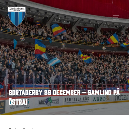
Hoppa
till
SLÅ 
innehåll
Bortaderby 29 december – samling på
Östra!