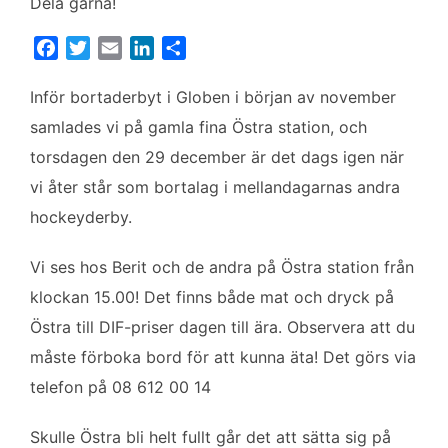
Dela gärna!
F
T
E
L
D
a
w
m
i
e
c
i
a
n
l
Inför bortaderbyt i Globen i början av november
e
t
i
k
a
samlades vi på gamla fina Östra station, och
b
t
l
e
torsdagen den 29 december är det dags igen när
o
e
d
vi åter står som bortalag i mellandagarnas andra
o
r
I
k
n
hockeyderby.
Vi ses hos Berit och de andra på Östra station från
klockan 15.00! Det finns både mat och dryck på
Östra till DIF-priser dagen till ära. Observera att du
måste förboka bord för att kunna äta! Det görs via
telefon på 08 612 00 14
Skulle Östra bli helt fullt går det att sätta sig på