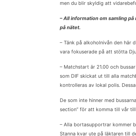
men du blir skyldig att vidarebefo
– All information om samling på m
på nätet.
– Tänk på alkoholnivån den här d
vara fokuserade på att stötta Dju
– Matchstart är 21.00 och bussar 
som DIF skickat ut till alla matc
kontrolleras av lokal polis. Dessa
De som inte hinner med bussarna 
section” för att komma till vår 
– Alla bortasupportrar kommer bli
Stanna kvar ute på läktaren till 