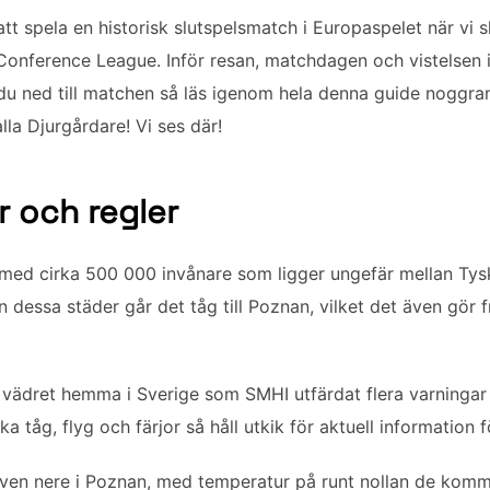
att spela en historisk slutspelsmatch i Europaspelet när vi s
 Conference League. Inför resan, matchdagen och vistelsen i
 du ned till matchen så läs igenom hela denna guide noggran
alla Djurgårdare! Vi ses där!
r och regler
 med cirka 500 000 invånare som ligger ungefär mellan Tys
dessa städer går det tåg till Poznan, vilket det även gör 
vädret hemma i Sverige som SMHI utfärdat flera varningar f
a tåg, flyg och färjor så håll utkik för aktuell information f
t även nere i Poznan, med temperatur på runt nollan de ko