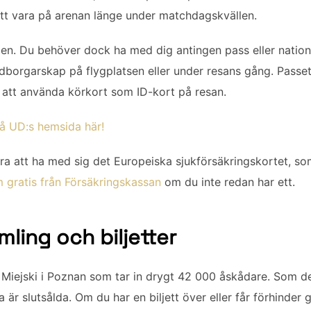
tt vara på arenan länge under matchdagskvällen.
en. Du behöver dock ha med dig antingen pass eller nationel
dborgarskap på flygplatsen eller under resans gång. Passet 
e att använda körkort som ID-kort på resan.
på UD:s hemsida här!
a att ha med sig det Europeiska sjukförsäkringskortet, som 
m gratis från Försäkringskassan
om du inte redan har ett.
ling och biljetter
iejski i Poznan som tar in drygt 42 000 åskådare. Som de al
a är slutsålda. Om du har en biljett över eller får förhinder g