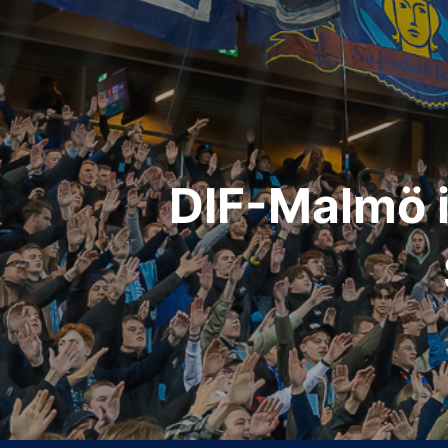
Inläggsnavigering
DIF-Malmö i