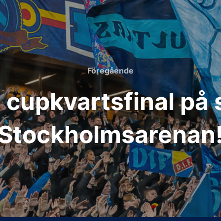
Föregående
Föregående
 cupkvartsfinal på s
Stockholmsarenan