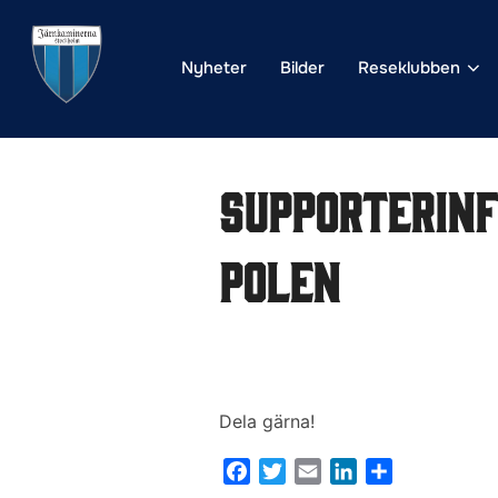
Hoppa
till
Nyheter
Bilder
Reseklubben
innehåll
Supporterinf
Polen
Dela gärna!
F
T
E
L
D
a
w
m
i
e