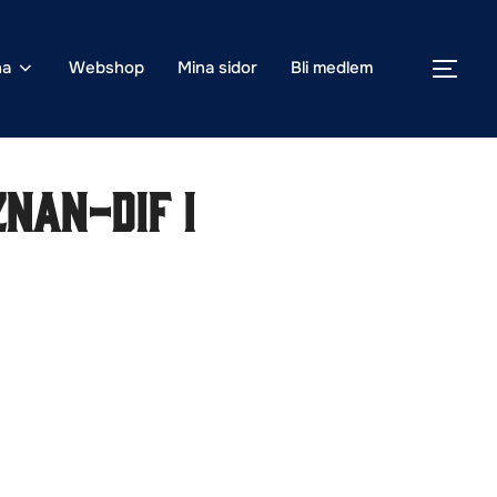
na
Webshop
Mina sidor
Bli medlem
SLÅ
nan-DIF i