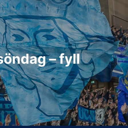
öndag – fyll
!