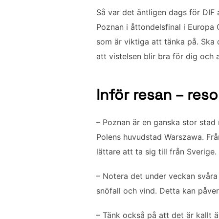
c
i
a
n
l
Så var det äntligen dags för DIF 
e
t
i
k
a
Poznan i åttondelsfinal i Europa
b
t
l
e
som är viktiga att tänka på. Ska
o
e
d
att vistelsen blir bra för dig och 
o
r
I
k
n
Inför resan – reso
– Poznan är en ganska stor stad
Polens huvudstad Warszawa. Från 
lättare att ta sig till från Sverige.
– Notera det under veckan svåra 
snöfall och vind. Detta kan påverk
– Tänk också på att det är kall