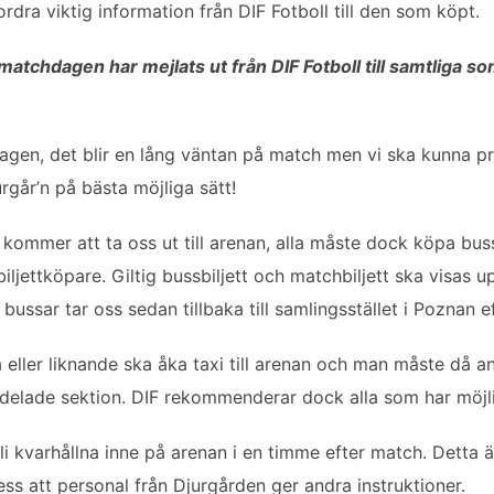
rdra viktig information från DIF Fotboll till den som köpt.
atchdagen har mejlats ut från DIF Fotboll till samtliga som 
agen, det blir en lång väntan på match men vi ska kunna pre
rgår’n på bästa möjliga sätt!
kommer att ta oss ut till arenan, alla måste dock köpa bussb
hbiljettköpare. Giltig bussbiljett och matchbiljett ska visa
 bussar tar oss sedan tillbaka till samlingsstället i Poznan e
eller liknande ska åka taxi till arenan och man måste då an
tilldelade sektion. DIF rekommenderar dock alla som har möj
 kvarhållna inne på arenan i en timme efter match. Detta är
dess att personal från Djurgården ger andra instruktioner.