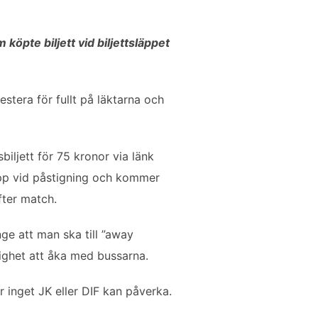
köpte biljett vid biljettsläppet
stera för fullt på läktarna och
iljett för 75 kronor via länk
s upp vid påstigning och kommer
fter match.
ge att man ska till ”away
lighet att åka med bussarna.
 inget JK eller DIF kan påverka.