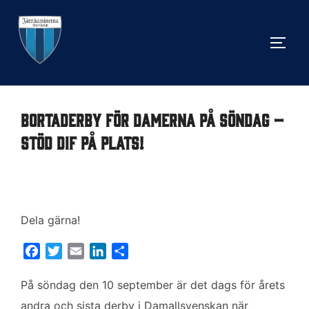
Hoppa
till
SLÅ 
innehåll
Bortaderby för damerna på söndag –
stöd DIF på plats!
Dela gärna!
F
T
E
L
D
a
w
m
i
e
c
i
a
n
l
På söndag den 10 september är det dags för årets
e
t
i
k
a
andra och sista derby i Damallsvenskan när