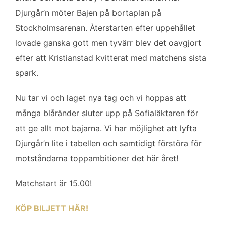
b
t
l
e
Djurgår’n möter Bajen på bortaplan på
o
e
d
Stockholmsarenan. Återstarten efter uppehållet
o
r
I
k
n
lovade ganska gott men tyvärr blev det oavgjort
efter att Kristianstad kvitterat med matchens sista
spark.
Nu tar vi och laget nya tag och vi hoppas att
många blåränder sluter upp på Sofialäktaren för
att ge allt mot bajarna. Vi har möjlighet att lyfta
Djurgår’n lite i tabellen och samtidigt förstöra för
motståndarna toppambitioner det här året!
Matchstart är 15.00!
KÖP BILJETT HÄR!