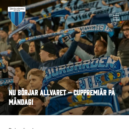
Hoppa
till
SLÅ 
innehåll
Nu börjar allvaret – cuppremiär på
måndag!