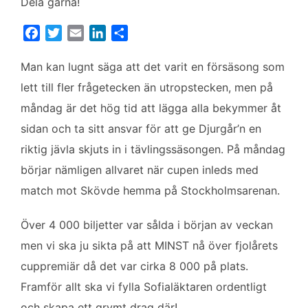
Dela gärna!
F
T
E
L
D
a
w
m
i
e
c
i
a
n
l
Man kan lugnt säga att det varit en försäsong som
e
t
i
k
a
lett till fler frågetecken än utropstecken, men på
b
t
l
e
måndag är det hög tid att lägga alla bekymmer åt
o
e
d
sidan och ta sitt ansvar för att ge Djurgår’n en
o
r
I
k
n
riktig jävla skjuts in i tävlingssäsongen. På måndag
börjar nämligen allvaret när cupen inleds med
match mot Skövde hemma på Stockholmsarenan.
Över 4 000 biljetter var sålda i början av veckan
men vi ska ju sikta på att MINST nå över fjolårets
cuppremiär då det var cirka 8 000 på plats.
Framför allt ska vi fylla Sofialäktaren ordentligt
och skapa ett grymt drag där!