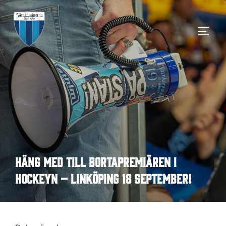
Hoppa
till
SLÅ 
innehåll
Häng med till bortapremiären i
hockeyn – Linköping 18 september!