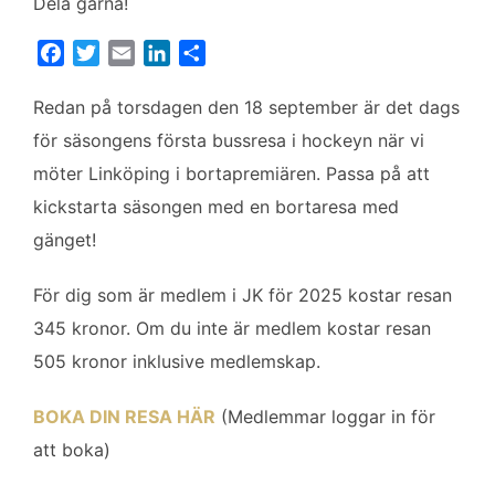
Dela gärna!
F
T
E
L
D
a
w
m
i
e
c
i
a
n
l
Redan på torsdagen den 18 september är det dags
e
t
i
k
a
för säsongens första bussresa i hockeyn när vi
b
t
l
e
möter Linköping i bortapremiären. Passa på att
o
e
d
kickstarta säsongen med en bortaresa med
o
r
I
k
n
gänget!
För dig som är medlem i JK för 2025 kostar resan
345 kronor. Om du inte är medlem kostar resan
505 kronor inklusive medlemskap.
BOKA DIN RESA HÄR
(Medlemmar loggar in för
att boka)