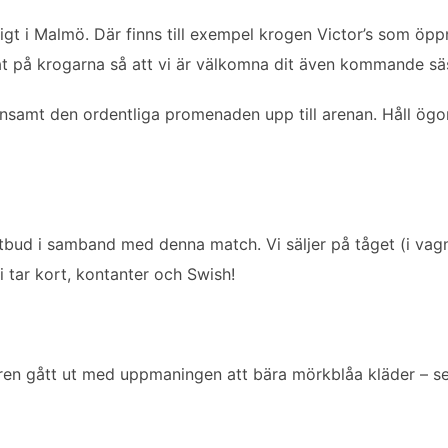
igt i Malmö. Där finns till exempel krogen Victor’s som öppn
at på krogarna så att vi är välkomna dit även kommande sä
ensamt den ordentliga promenaden upp till arenan. Håll ög
tbud i samband med denna match. Vi säljer på tåget (i vagn 
 tar kort, kontanter och Swish!
ren gått ut med uppmaningen att bära mörkblåa kläder – se 