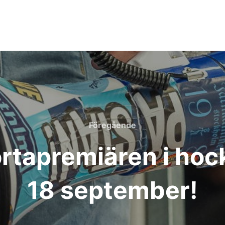
Föregående
Föregående
ortapremiären i hoc
18 september!