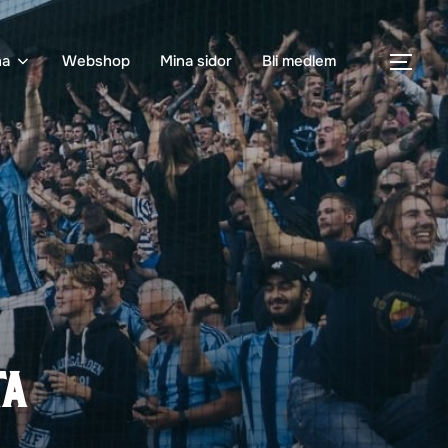
na
Webshop
Mina sidor
Bli medlem
SLÅ
ta