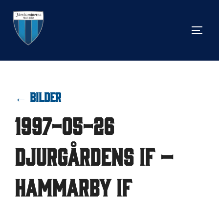
Hoppa
till
SLÅ 
innehåll
← BILDER
1997-05-26
Djurgårdens IF –
Hammarby IF