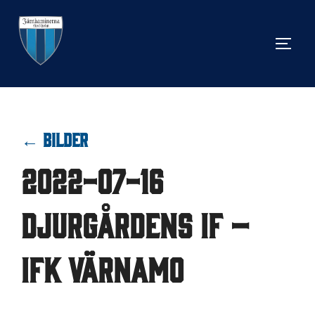
Hoppa
till
SLÅ 
innehåll
← BILDER
2022-07-16
Djurgårdens IF –
IFK Värnamo