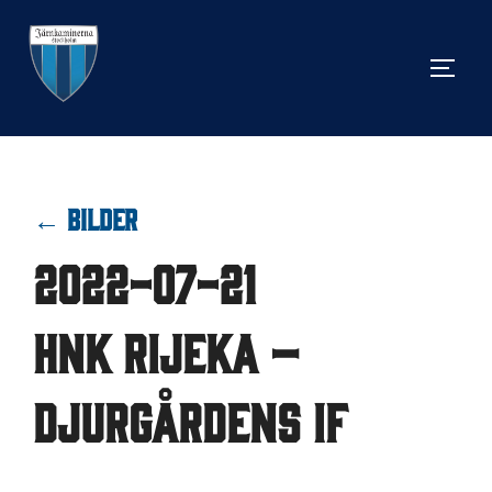
Hoppa
till
SLÅ 
innehåll
← BILDER
2022-07-21
HNK Rijeka –
Djurgårdens IF