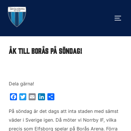
Hoppa
till
SLÅ 
innehåll
Åk till Borås på söndag!
Dela gärna!
F
T
E
L
D
a
w
m
i
e
c
i
a
n
l
På söndag är det dags att inta staden med sämst
e
t
i
k
a
väder i Sverige igen. Då möter vi Norrby IF, vilka
b
t
l
e
precis som Elfsborg spelar på Borås Arena. Förra