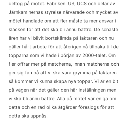
deltog på mötet. Fabriken, US, UCS och delar av
o
r
I
k
n
Järnkaminernas styrelse närvarade och mycket av
mötet handlade om att fler måste ta mer ansvar i
klacken för att det ska bli ännu bättre. De senaste
åren har vi blivit bortskämda på läktaren och nu
gäller hårt arbete för att återigen nå tillbaka till de
topparna som vi hade i början av 2000-talet. Om
fler offrar mer på matcherna, innan matcherna och
ger sig fan på att vi ska vara grymma på läktaren
så kommer vi kunna skapa nya toppar. Vi är en bit
på vägen när det gäller den här inställningen men
vi ska bli ännu bättre. Alla på mötet var eniga om
detta och en rad olika åtgärder föreslogs för att
detta ska uppnås.