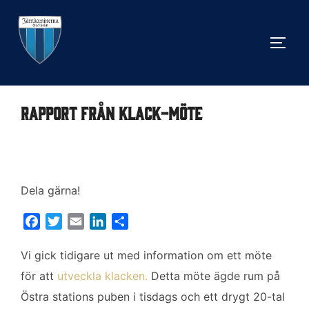
Hoppa
till
SLÅ 
innehåll
Rapport från Klack-möte
Dela gärna!
F
T
E
L
D
a
w
m
i
e
c
i
a
n
l
Vi gick tidigare ut med information om ett möte
e
t
i
k
a
för att
utveckla klacken.
Detta möte ägde rum på
b
t
l
e
Östra stations puben i tisdags och ett drygt 20-tal
o
e
d