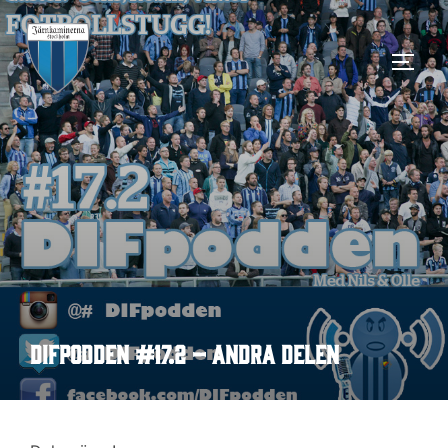
Hoppa
till
SLÅ 
innehåll
DIFpodden #17.2 – Andra delen