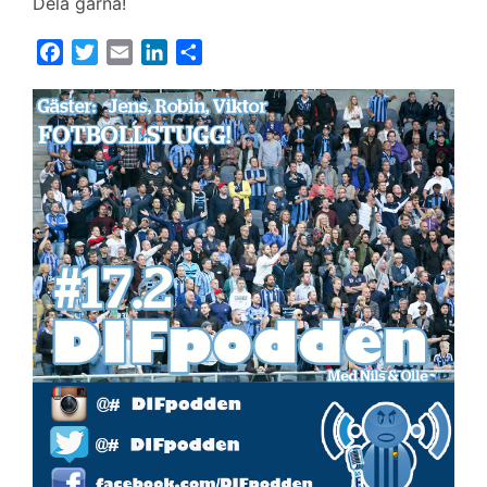
Dela gärna!
F
T
E
L
D
a
w
m
i
e
c
i
a
n
l
e
t
i
k
a
b
t
l
e
o
e
d
o
r
I
k
n