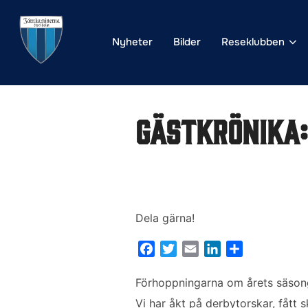
Hoppa
till
Nyheter
Bilder
Reseklubben
innehåll
Gästkrönika:
Dela gärna!
F
T
E
L
D
a
w
m
i
e
c
i
a
n
l
Förhoppningarna om årets säsong 
e
t
i
k
a
Vi har åkt på derbytorskar, fått 