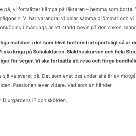
ade på, vi fortsätter kämpa på läktaren – hemma som borta. 
 någonsin. Vi har varandra, vi delar samma drömmar och vi 
önköping i måndags är ett starkt bevis på den saken, bland
ktiga matcher i det som blivit bottenstrid sportsligt så är 
 Vi ska kriga på Sofialäktaren, Slakthuskurvan och hela St
krigar för seger. Vi ska fortsätta att resa och färga bondhå
 själva svaret på. Det som enat oss under alla år av motgån
iden. Passionen lever vidare. Vad som än händer.
r Djurgårdens IF och skölden.