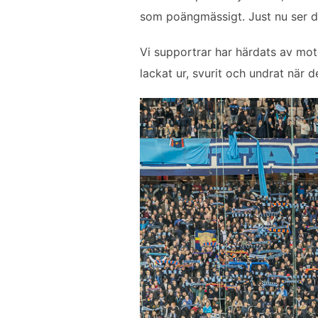
b
t
l
e
som poängmässigt. Just nu ser det 
o
e
d
o
r
I
Vi supportrar har härdats av motg
k
n
lackat ur, svurit och undrat när d