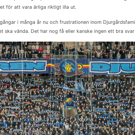
för att vara ärliga riktigt illa ut.
ångar i många år nu och frustrationen inom Djurgårdsfamilje
et ska vända. Det har nog få eller kanske ingen ett bra svar 