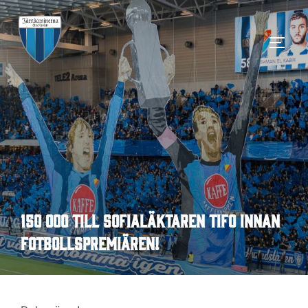
Hoppa
till
SLÅ 
innehåll
150 000 till Sofialäktaren Tifo innan
fotbollspremiären!