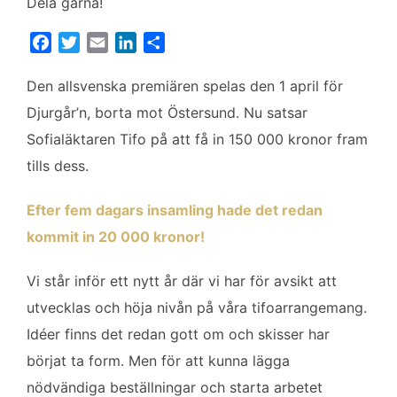
Dela gärna!
F
T
E
L
D
a
w
m
i
e
c
i
a
n
l
Den allsvenska premiären spelas den 1 april för
e
t
i
k
a
Djurgår’n, borta mot Östersund. Nu satsar
b
t
l
e
Sofialäktaren Tifo på att få in 150 000 kronor fram
o
e
d
tills dess.
o
r
I
k
n
Efter fem dagars insamling hade det redan
kommit in 20 000 kronor!
Vi står inför ett nytt år där vi har för avsikt att
utvecklas och höja nivån på våra tifoarrangemang.
Idéer finns det redan gott om och skisser har
börjat ta form. Men för att kunna lägga
nödvändiga beställningar och starta arbetet