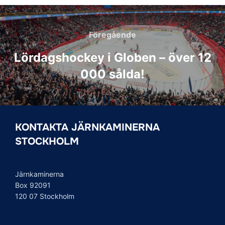
Inläggsnavigering
Föregående
Föregående
Lördagshockey i Globen – över 12
000 sålda!
KONTAKTA JÄRNKAMINERNA
STOCKHOLM
Järnkaminerna
Box 92091
120 07 Stockholm