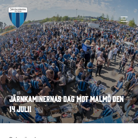
Hoppa
till
SLÅ 
innehåll
Järnkaminernas dag mot Malmö den
14 juli!