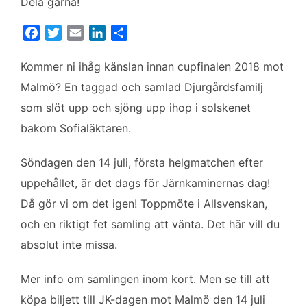
Dela gärna!
F
T
E
L
D
a
w
m
i
e
c
i
a
n
l
Kommer ni ihåg känslan innan cupfinalen 2018 mot
e
t
i
k
a
Malmö? En taggad och samlad Djurgårdsfamilj
b
t
l
e
som slöt upp och sjöng upp ihop i solskenet
o
e
d
bakom Sofialäktaren.
o
r
I
k
n
Söndagen den 14 juli, första helgmatchen efter
uppehållet, är det dags för Järnkaminernas dag!
Då gör vi om det igen! Toppmöte i Allsvenskan,
och en riktigt fet samling att vänta. Det här vill du
absolut inte missa.
Mer info om samlingen inom kort. Men se till att
köpa biljett till JK-dagen mot Malmö den 14 juli