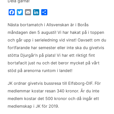
Dela gärna!
F
T
E
L
D
a
w
m
i
e
c
i
a
n
l
Nästa bortamatch i Allsvenskan är i Borås
e
t
i
k
a
måndagen den 5 augusti! Vi har hakat på i toppen
b
t
l
e
och går upp i serieledning vid vinst! Oavsett om du
o
e
d
fortfarande har semester eller inte ska du givetvis
o
r
I
k
n
stötta Djurgår’n på plats! Vi har ett riktigt fint
bortafacit just nu och det beror mycket på vårt
stöd på arenorna runtom i landet!
JK ordnar givetvis bussresa till Elfsborg-DIF. För
medlemmar kostar resan 340 kronor. Är du inte
medlem kostar det 500 kronor och då ingår ett
medlemskap i JK för 2019.