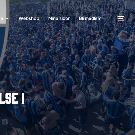
na
Webshop
Mina sidor
Bli medlem
SLÅ
lse i