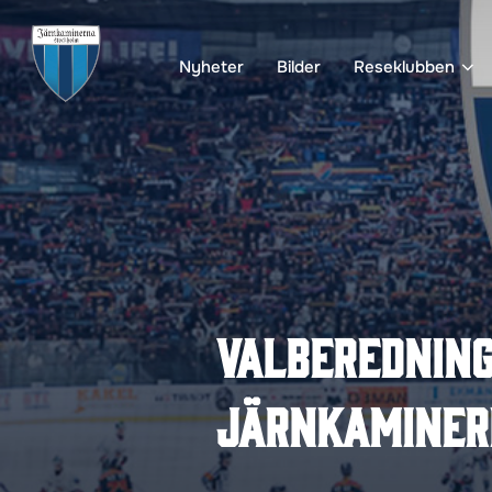
Hoppa
till
Nyheter
Bilder
Reseklubben
innehåll
Valberedning
Järnkaminer