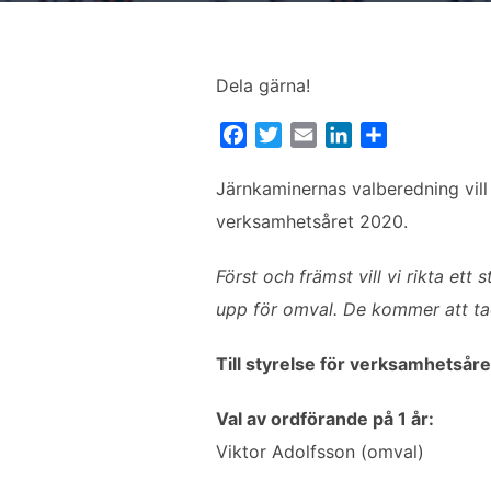
Dela gärna!
F
T
E
L
D
a
w
m
i
e
c
i
a
n
l
Järnkaminernas valberedning vill
e
t
i
k
a
verksamhetsåret 2020.
b
t
l
e
o
e
d
Först och främst vill vi rikta ett
o
r
I
upp för omval. De kommer att ta
k
n
Till styrelse för verksamhetsår
Val av ordförande på 1 år:
Viktor Adolfsson (omval)