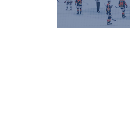
KONTAKTA JÄRNKAMINERNA STOCK
Järnkaminerna
Box 92091
120 07 Stockholm
Copyright © 2026 Järnkaminerna Stockholm