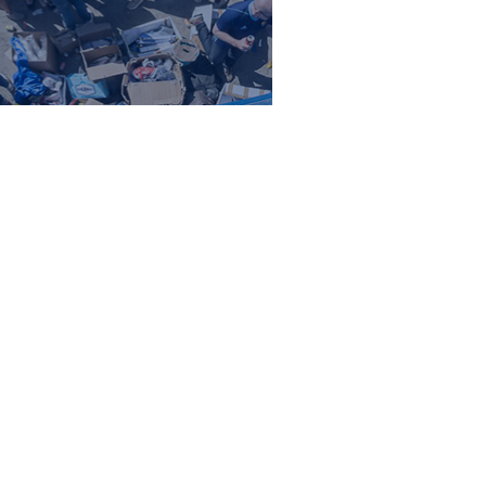
 STOCKHOLM
ficiell supporterförening för Djurgårdens IF. Vår
va ståplatspublikens röst i organiserad form och
årdares vägnar.
Inspiro Theme
av
WPZOOM