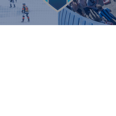
HOLM
OM JÄRNKAMINERNA
Järnkaminerna Stockholm är of
supporterförening är den akti
vi för talan å tusentals Djurg