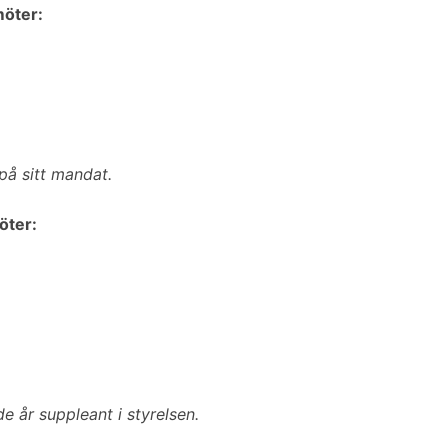
möter:
på sitt mandat.
öter:
e år suppleant i styrelsen.