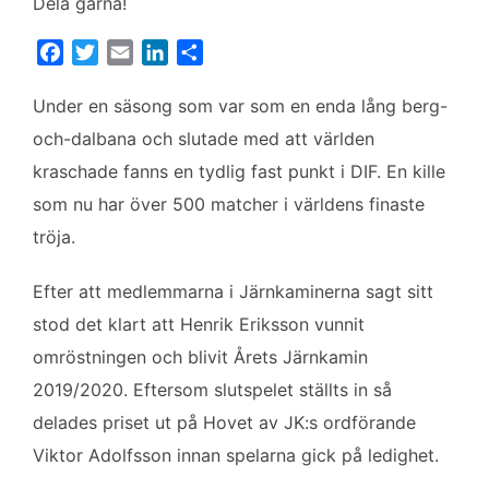
Dela gärna!
F
T
E
L
D
a
w
m
i
e
c
i
a
n
l
Under en säsong som var som en enda lång berg-
e
t
i
k
a
och-dalbana och slutade med att världen
b
t
l
e
kraschade fanns en tydlig fast punkt i DIF. En kille
o
e
d
som nu har över 500 matcher i världens finaste
o
r
I
k
n
tröja.
Efter att medlemmarna i Järnkaminerna sagt sitt
stod det klart att Henrik Eriksson vunnit
omröstningen och blivit Årets Järnkamin
2019/2020. Eftersom slutspelet ställts in så
delades priset ut på Hovet av JK:s ordförande
Viktor Adolfsson innan spelarna gick på ledighet.