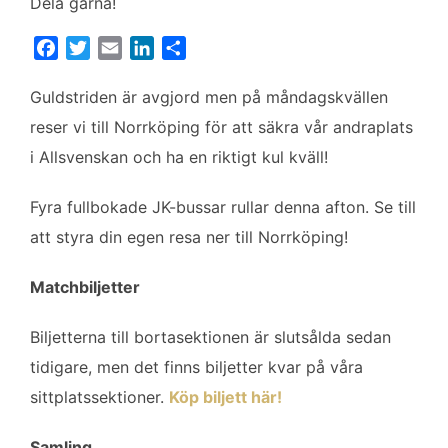
Dela gärna!
F
T
E
L
D
a
w
m
i
e
c
i
a
n
l
Guldstriden är avgjord men på måndagskvällen
e
t
i
k
a
reser vi till Norrköping för att säkra vår andraplats
b
t
l
e
i Allsvenskan och ha en riktigt kul kväll!
o
e
d
o
r
I
Fyra fullbokade JK-bussar rullar denna afton. Se till
k
n
att styra din egen resa ner till Norrköping!
Matchbiljetter
Biljetterna till bortasektionen är slutsålda sedan
tidigare, men det finns biljetter kvar på våra
sittplatssektioner.
Köp biljett här!
Samling