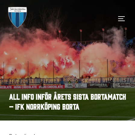
Hoppa
till
SLÅ 
innehåll
All info inför årets sista bortamatch
– IFK Norrköping borta