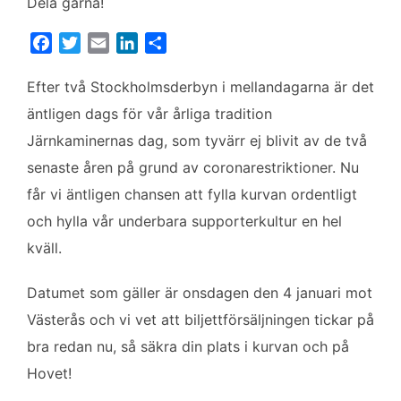
Dela gärna!
F
T
E
L
D
a
w
m
i
e
c
i
a
n
l
Efter två Stockholmsderbyn i mellandagarna är det
e
t
i
k
a
äntligen dags för vår årliga tradition
b
t
l
e
Järnkaminernas dag, som tyvärr ej blivit av de två
o
e
d
senaste åren på grund av coronarestriktioner. Nu
o
r
I
k
n
får vi äntligen chansen att fylla kurvan ordentligt
och hylla vår underbara supporterkultur en hel
kväll.
Datumet som gäller är onsdagen den 4 januari mot
Västerås och vi vet att biljettförsäljningen tickar på
bra redan nu, så säkra din plats i kurvan och på
Hovet!