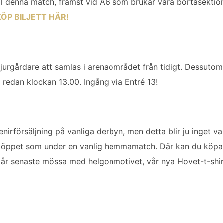
r till denna match, främst vid A6 som brukar vara bortasekt
KÖP BILJETT HÄR!
jurgårdare att samlas i arenaområdet från tidigt. Dessuto
, redan klockan 13.00. Ingång via Entré 13!
nirförsäljning på vanliga derbyn, men detta blir ju inget van
8 öppet som under en vanlig hemmamatch. Där kan du köpa 
vår senaste mössa med helgonmotivet, vår nya Hovet-t-shirt