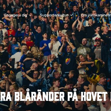
Engagera dig
Supporterkultur
Om Järnkaminer
ra blåränder på Hovet