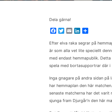
Dela gärna!
F
T
E
L
D
a
w
m
i
e
c
i
a
n
l
Efter elva raka segrar på hemma
e
t
i
k
a
är som alla vet lite speciellt d
b
t
l
e
med endast hemmapublik. Detta be
o
e
d
spela med bortasupportrar där i
o
r
I
k
n
Inga gnagare på andra sidan på lä
har hemmaplan den här matchen. N
senaste matcherna har det varit ri
sjunga fram Djurgår’n den här m