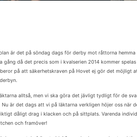
plan är det på söndag dags för derby mot råttorna hemma 
enna gång då det precis som i kvalserien 2014 kommer spela
ror på att säkerhetskraven på Hovet ej gör det möjligt att 
 derbyn.
ktarna alltså, men vi ska göra det jävligt tydligt för de sv
u är det dags att vi på läktarna verkligen höjer oss när 
ktigt dåligt drag i klacken och på sittplats. Varenda individ
atchen och framöver!