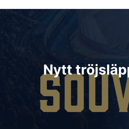
Inläggsnavigering
Nytt tröjsläp