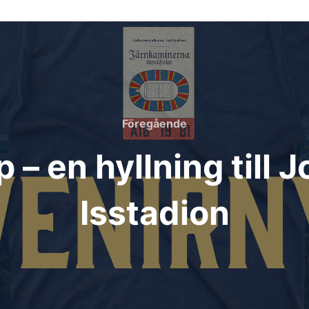
Föregående
Föregående
p – en hyllning til
Isstadion