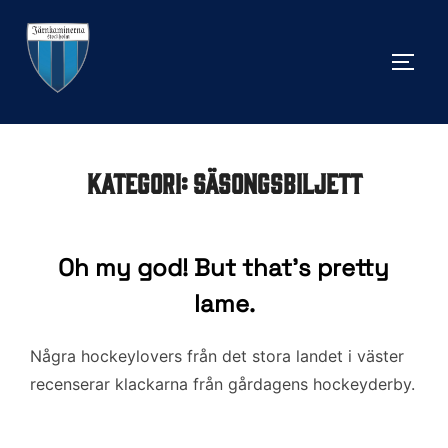
Hoppa
till
SLÅ 
innehåll
Kategori:
säsongsbiljett
Oh my god! But that's pretty
lame.
Några hockeylovers från det stora landet i väster
recenserar klackarna från gårdagens hockeyderby.