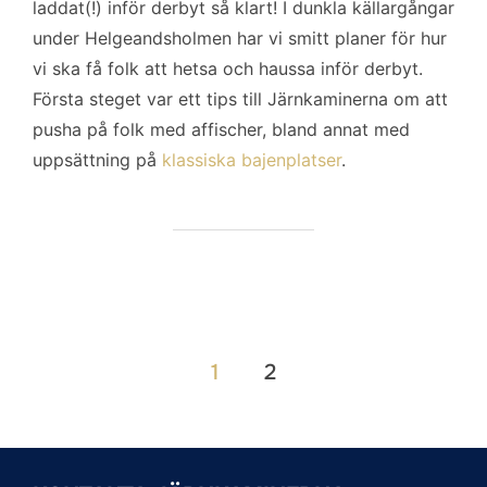
laddat(!) inför derbyt så klart! I dunkla källargångar
under Helgeandsholmen har vi smitt planer för hur
vi ska få folk att hetsa och haussa inför derbyt.
Första steget var ett tips till Järnkaminerna om att
pusha på folk med affischer, bland annat med
uppsättning på
klassiska bajenplatser
.
Sidnumrering
1
2
för
inlägg