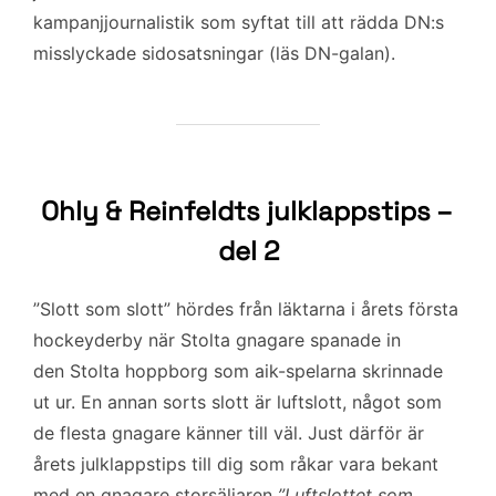
kampanjjournalistik som syftat till att rädda DN:s
misslyckade sidosatsningar (läs DN-galan).
Ohly & Reinfeldts julklappstips –
del 2
”Slott som slott” hördes från läktarna i årets första
hockeyderby när Stolta gnagare spanade in
den Stolta hoppborg som aik-spelarna skrinnade
ut ur. En annan sorts slott är luftslott, något som
de flesta gnagare känner till väl. Just därför är
årets julklappstips till dig som råkar vara bekant
med en gnagare storsäljaren
”Luftslottet som