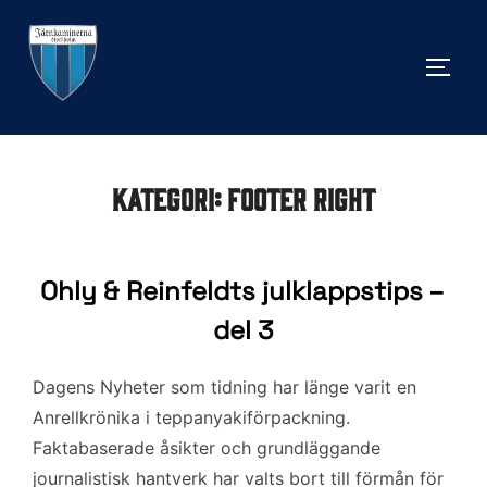
Hoppa
till
SLÅ 
innehåll
Kategori:
Footer right
Ohly & Reinfeldts julklappstips –
del 3
Dagens Nyheter som tidning har länge varit en
Anrellkrönika i teppanyakiförpackning.
Faktabaserade åsikter och grundläggande
journalistisk hantverk har valts bort till förmån för