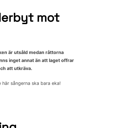
 derbyt mot
ken är utsåld medan råttorna
ns inget annat än att laget offrar
ch att utkräva.
De här sångerna ska bara eka!
ing