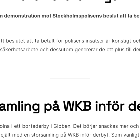
 demonstration mot Stockholmspolisens beslut att ta betal
t beslutet att ta betalt för polisens insatser är konstigt och
 säkerhetsarbete och dessutom genererar de ett plus till de
.
amling på WKB inför d
lna i ett bortaderby i Globen. Det börjar snackas mer och
i rejält med en storsamling på WKB inför derbyt. Som vanligt 