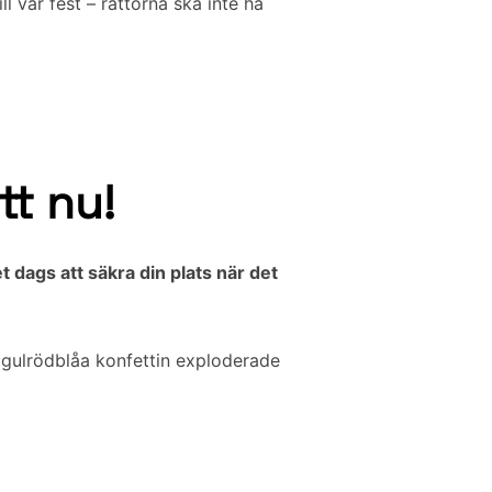
l vår fest – råttorna ska inte ha
tt nu!
 dags att säkra din plats när det
 gulrödblåa konfettin exploderade