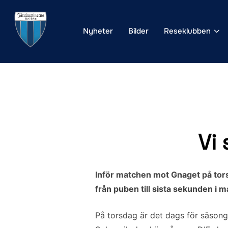
Hoppa
till
Nyheter
Bilder
Reseklubben
innehåll
Vi
Inför matchen mot Gnaget på tor
från puben till sista sekunden i 
På torsdag är det dags för säsonge