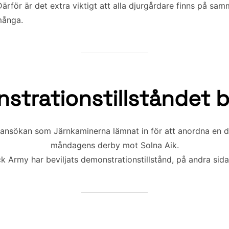
rför är det extra viktigt att alla djurgårdare finns på samm
många.
trationstillståndet be
 ansökan som Järnkaminerna lämnat in för att anordna en
måndagens derby mot Solna Aik.
k Army har beviljats demonstrationstillstånd, på andra sid