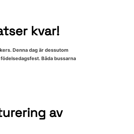
atser kvar!
Lakers. Denna dag är dessutom
å födelsedagsfest. Båda bussarna
urering av