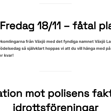
Fredag 18/11 – fåtal pl
 nykomlingarna från Växjö med det fyndiga namnet Växjö 
ödelsedag så självklart hoppas vi att du vill hänga med p
er kvar!
tion mot polisens fakt
idrottsföreningar