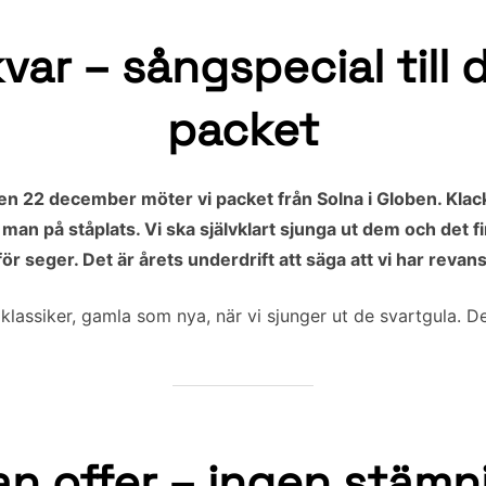
var – sångspecial till
packet
n 22 december möter vi packet från Solna i Globen. Klac
an på ståplats. Vi ska självklart sjunga ut dem och det fin
r seger. Det är årets underdrift att säga att vi har revans
a klassiker, gamla som nya, när vi sjunger ut de svartgula. 
an offer – ingen stämn