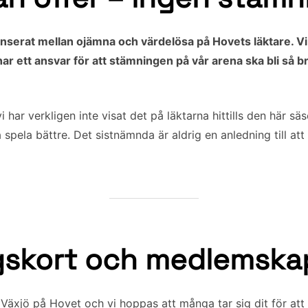
nserat mellan ojämna och värdelösa på Hovets läktare. Vi
ar ett ansvar för att stämningen på vår arena ska bli så b
vi har verkligen inte visat det på läktarna hittills den här 
 spela bättre. Det sistnämnda är aldrig en anledning till att 
skort och medlemska
äxjö på Hovet och vi hoppas att många tar sig dit för att 