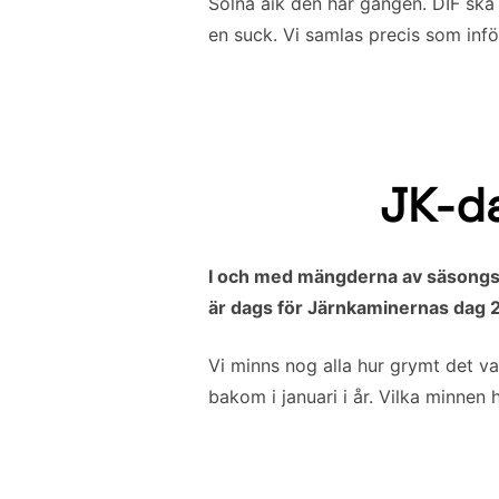
Solna aik den här gången. DIF ska 
en suck. Vi samlas precis som inf
JK-da
I och med mängderna av säsongskor
är dags för Järnkaminernas dag 2
Vi minns nog alla hur grymt det v
bakom i januari i år. Vilka minnen