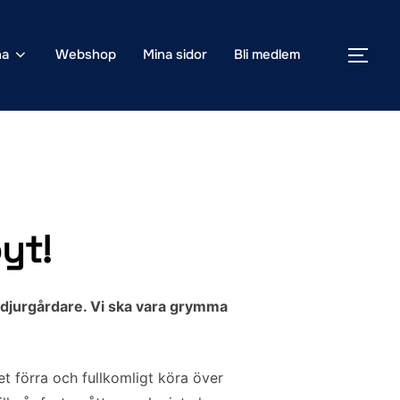
na
Webshop
Mina sidor
Bli medlem
SLÅ
yt!
djurgårdare. Vi ska vara grymma
t förra och fullkomligt köra över