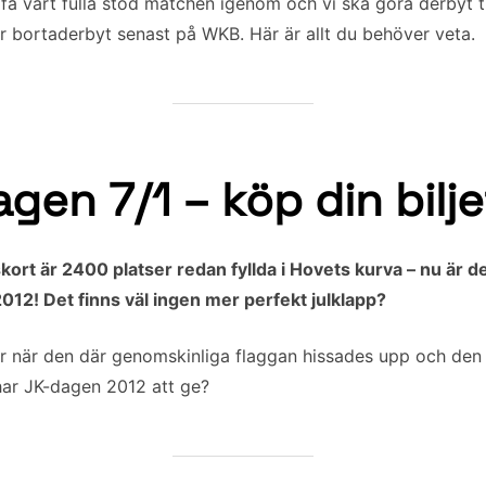
få vårt fulla stöd matchen igenom och vi ska göra derbyt til
ör bortaderbyt senast på WKB. Här är allt du behöver veta.
gen 7/1 – köp din bilje
t är 2400 platser redan fyllda i Hovets kurva – nu är det
012! Det finns väl ingen mer perfekt julklapp?
ar när den där genomskinliga flaggan hissades upp och den
 har JK-dagen 2012 att ge?