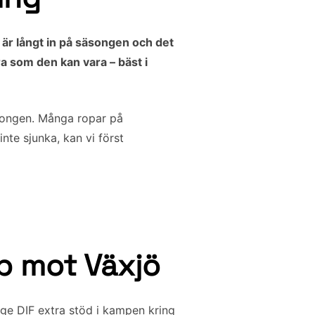
 är långt in på säsongen och det
ra som den kan vara – bäst i
säsongen. Många ropar på
inte sjunka, kan vi först
p mot Växjö
ge DIF extra stöd i kampen kring